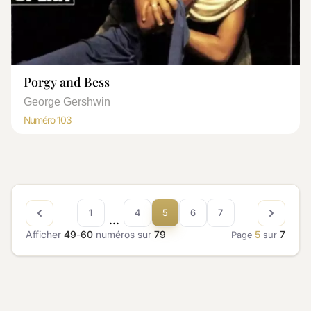
Porgy and Bess
George Gershwin
Numéro 103
1
4
5
6
7
...
Afficher
49
-
60
numéros sur
79
5
7
Page
sur