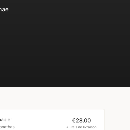
thae
papier
€28.00
Jonathas
+ Frais de livraison