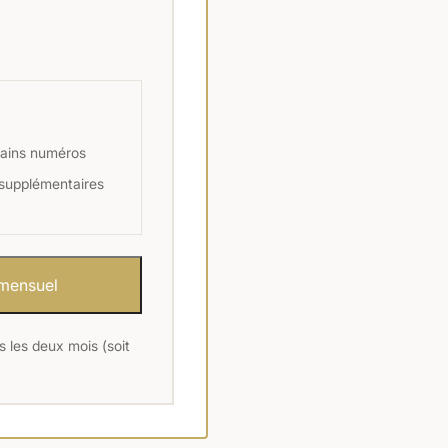
hains numéros
 supplémentaires
marrer mon abonnement mensuel
s les deux mois (soit