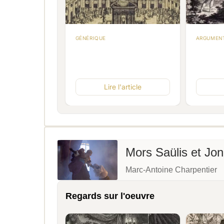
GÉNÉRIQUE
ARGUMEN
'article
Lire l'article
Mors Saülis et Jo
Marc-Antoine Charpentier
Regards sur l'oeuvre