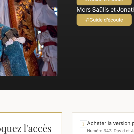
Mors Saülis et Jona
Guide d’écoute
Acheter la version 
quez l'accès
Numéro 347: David et 